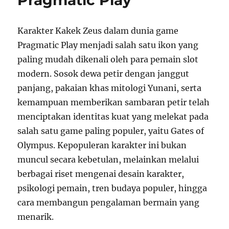
Pragmatic Play
Karakter Kakek Zeus dalam dunia game
Pragmatic Play menjadi salah satu ikon yang
paling mudah dikenali oleh para pemain slot
modern. Sosok dewa petir dengan janggut
panjang, pakaian khas mitologi Yunani, serta
kemampuan memberikan sambaran petir telah
menciptakan identitas kuat yang melekat pada
salah satu game paling populer, yaitu Gates of
Olympus. Kepopuleran karakter ini bukan
muncul secara kebetulan, melainkan melalui
berbagai riset mengenai desain karakter,
psikologi pemain, tren budaya populer, hingga
cara membangun pengalaman bermain yang
menarik.