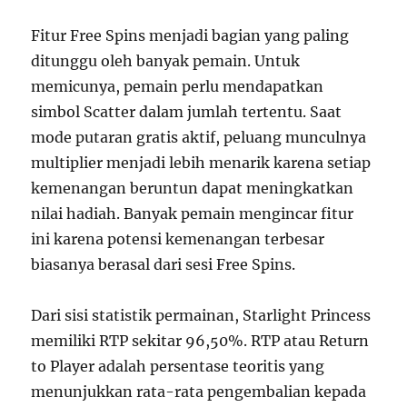
Fitur Free Spins menjadi bagian yang paling
ditunggu oleh banyak pemain. Untuk
memicunya, pemain perlu mendapatkan
simbol Scatter dalam jumlah tertentu. Saat
mode putaran gratis aktif, peluang munculnya
multiplier menjadi lebih menarik karena setiap
kemenangan beruntun dapat meningkatkan
nilai hadiah. Banyak pemain mengincar fitur
ini karena potensi kemenangan terbesar
biasanya berasal dari sesi Free Spins.
Dari sisi statistik permainan, Starlight Princess
memiliki RTP sekitar 96,50%. RTP atau Return
to Player adalah persentase teoritis yang
menunjukkan rata-rata pengembalian kepada