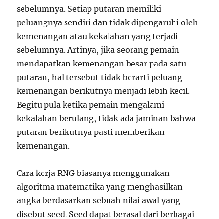
sebelumnya. Setiap putaran memiliki
peluangnya sendiri dan tidak dipengaruhi oleh
kemenangan atau kekalahan yang terjadi
sebelumnya. Artinya, jika seorang pemain
mendapatkan kemenangan besar pada satu
putaran, hal tersebut tidak berarti peluang
kemenangan berikutnya menjadi lebih kecil.
Begitu pula ketika pemain mengalami
kekalahan berulang, tidak ada jaminan bahwa
putaran berikutnya pasti memberikan
kemenangan.
Cara kerja RNG biasanya menggunakan
algoritma matematika yang menghasilkan
angka berdasarkan sebuah nilai awal yang
disebut seed. Seed dapat berasal dari berbagai