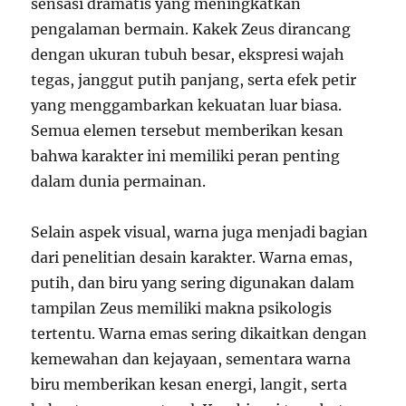
sensasi dramatis yang meningkatkan
pengalaman bermain. Kakek Zeus dirancang
dengan ukuran tubuh besar, ekspresi wajah
tegas, janggut putih panjang, serta efek petir
yang menggambarkan kekuatan luar biasa.
Semua elemen tersebut memberikan kesan
bahwa karakter ini memiliki peran penting
dalam dunia permainan.
Selain aspek visual, warna juga menjadi bagian
dari penelitian desain karakter. Warna emas,
putih, dan biru yang sering digunakan dalam
tampilan Zeus memiliki makna psikologis
tertentu. Warna emas sering dikaitkan dengan
kemewahan dan kejayaan, sementara warna
biru memberikan kesan energi, langit, serta