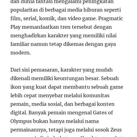
dan dunia fantasi mengalami peningkatan
popularitas di berbagai media hiburan seperti
film, serial, komik, dan video game. Pragmatic
Play memanfaatkan tren tersebut dengan
menghadirkan karakter yang memiliki nilai
familiar namun tetap dikemas dengan gaya
modern.
Dari sisi pemasaran, karakter yang mudah
dikenali memiliki keuntungan besar. Sebuah
ikon yang kuat dapat membantu sebuah game
lebih cepat menyebar melalui komunitas
pemain, media sosial, dan berbagai konten
digital. Banyak pemain mengenal Gates of
Olympus bukan hanya melalui nama
permainannya, tetapi juga melalui sosok Zeus