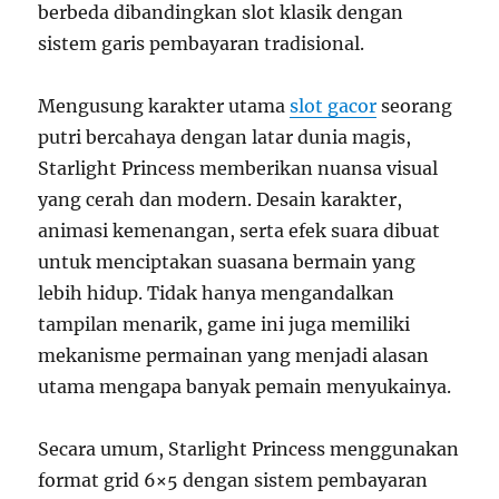
berbeda dibandingkan slot klasik dengan
sistem garis pembayaran tradisional.
Mengusung karakter utama
slot gacor
seorang
putri bercahaya dengan latar dunia magis,
Starlight Princess memberikan nuansa visual
yang cerah dan modern. Desain karakter,
animasi kemenangan, serta efek suara dibuat
untuk menciptakan suasana bermain yang
lebih hidup. Tidak hanya mengandalkan
tampilan menarik, game ini juga memiliki
mekanisme permainan yang menjadi alasan
utama mengapa banyak pemain menyukainya.
Secara umum, Starlight Princess menggunakan
format grid 6×5 dengan sistem pembayaran