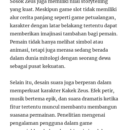
Sosok Zeus juga memiliki nilai storytelling
yang kuat. Meskipun game slot tidak memiliki
alur cerita panjang seperti game petualangan,
karakter dengan latar belakang tertentu dapat
memberikan imajinasi tambahan bagi pemain.
Pemain tidak hanya melihat simbol atau
animasi, tetapi juga merasa sedang berada
dalam dunia mitologi dengan seorang dewa
sebagai pusat kekuatan.
Selain itu, desain suara juga berperan dalam
memperkuat karakter Kakek Zeus. Efek petir,
musik bertema epik, dan suara dramatis ketika
fitur tertentu muncul membantu membangun
suasana permainan. Penelitian mengenai
pengalaman pengguna dalam game