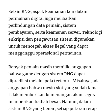
Selain RNG, aspek keamanan lain dalam
permainan digital juga melibatkan
perlindungan data pemain, sistem
pembayaran, serta keamanan server. Teknologi
enkripsi dan pengawasan sistem digunakan
untuk mencegah akses ilegal yang dapat
mengganggu operasional permainan.
Banyak pemain masih memiliki anggapan
bahwa game dengan sistem RNG dapat
diprediksi melalui pola tertentu. Misalnya, ada
anggapan bahwa mesin slot yang sudah lama
tidak memberikan kemenangan akan segera
memberikan hadiah besar. Namun, dalam
sistem RNG yang benar, setiap putaran tetap