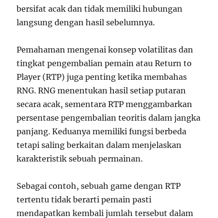
bersifat acak dan tidak memiliki hubungan
langsung dengan hasil sebelumnya.
Pemahaman mengenai konsep volatilitas dan
tingkat pengembalian pemain atau Return to
Player (RTP) juga penting ketika membahas
RNG. RNG menentukan hasil setiap putaran
secara acak, sementara RTP menggambarkan
persentase pengembalian teoritis dalam jangka
panjang. Keduanya memiliki fungsi berbeda
tetapi saling berkaitan dalam menjelaskan
karakteristik sebuah permainan.
Sebagai contoh, sebuah game dengan RTP
tertentu tidak berarti pemain pasti
mendapatkan kembali jumlah tersebut dalam