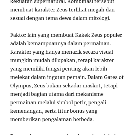
kekuatan supernatural. Kombinasi tersebut
membuat karakter Zeus terlihat megah dan
sesuai dengan tema dewa dalam mitologi.
Faktor lain yang membuat Kakek Zeus populer
adalah kemampuannya dalam permainan.
Karakter yang hanya menarik secara visual
mungkin mudah dilupakan, tetapi karakter
yang memiliki fungsi penting akan lebih
melekat dalam ingatan pemain. Dalam Gates of
Olympus, Zeus bukan sekadar maskot, tetapi
menjadi bagian utama dari mekanisme
permainan melalui simbol petir, pengali
kemenangan, serta fitur bonus yang
memberikan pengalaman berbeda.