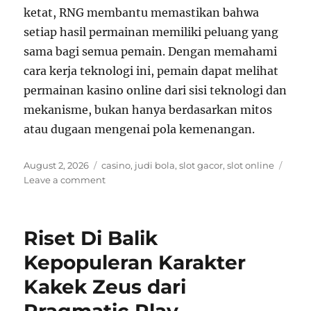
ketat, RNG membantu memastikan bahwa
setiap hasil permainan memiliki peluang yang
sama bagi semua pemain. Dengan memahami
cara kerja teknologi ini, pemain dapat melihat
permainan kasino online dari sisi teknologi dan
mekanisme, bukan hanya berdasarkan mitos
atau dugaan mengenai pola kemenangan.
Posted
Tags
August 2, 2026
casino
,
judi bola
,
slot gacor
,
slot online
on
on
Leave a comment
Cara
Kerja
RNG
Riset Di Balik
pada
Game
Kepopuleran Karakter
Pragmatic
Kakek Zeus dari
Play
dan
Keamanannya