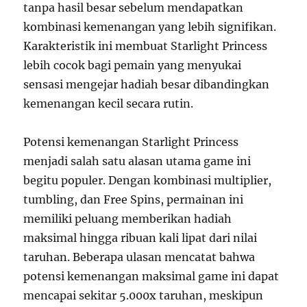
tanpa hasil besar sebelum mendapatkan
kombinasi kemenangan yang lebih signifikan.
Karakteristik ini membuat Starlight Princess
lebih cocok bagi pemain yang menyukai
sensasi mengejar hadiah besar dibandingkan
kemenangan kecil secara rutin.
Potensi kemenangan Starlight Princess
menjadi salah satu alasan utama game ini
begitu populer. Dengan kombinasi multiplier,
tumbling, dan Free Spins, permainan ini
memiliki peluang memberikan hadiah
maksimal hingga ribuan kali lipat dari nilai
taruhan. Beberapa ulasan mencatat bahwa
potensi kemenangan maksimal game ini dapat
mencapai sekitar 5.000x taruhan, meskipun