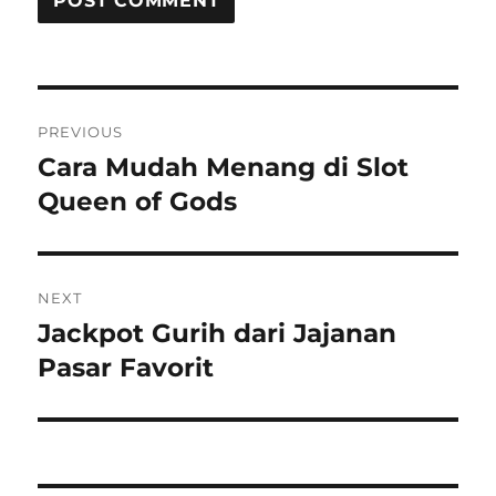
Post
PREVIOUS
navigation
Cara Mudah Menang di Slot
Previous
post:
Queen of Gods
NEXT
Jackpot Gurih dari Jajanan
Next
post:
Pasar Favorit