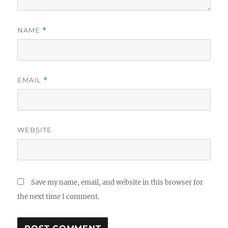
NAME
*
EMAIL
*
WEBSITE
Save my name, email, and website in this browser for
the next time I comment.