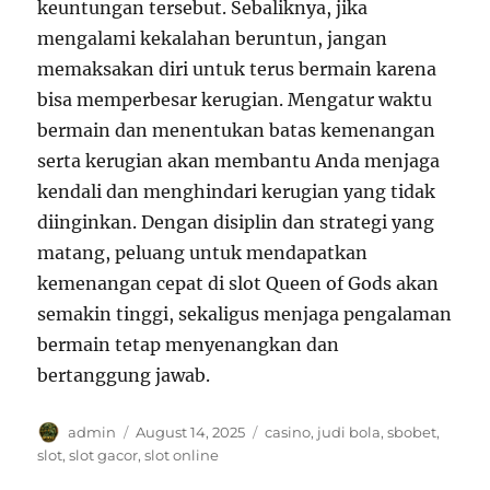
keuntungan tersebut. Sebaliknya, jika
mengalami kekalahan beruntun, jangan
memaksakan diri untuk terus bermain karena
bisa memperbesar kerugian. Mengatur waktu
bermain dan menentukan batas kemenangan
serta kerugian akan membantu Anda menjaga
kendali dan menghindari kerugian yang tidak
diinginkan. Dengan disiplin dan strategi yang
matang, peluang untuk mendapatkan
kemenangan cepat di slot Queen of Gods akan
semakin tinggi, sekaligus menjaga pengalaman
bermain tetap menyenangkan dan
bertanggung jawab.
Author
Posted
Tags
admin
August 14, 2025
casino
,
judi bola
,
sbobet
,
on
slot
,
slot gacor
,
slot online