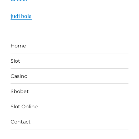
judi bola
Home
Slot
Casino
Sbobet
Slot Online
Contact