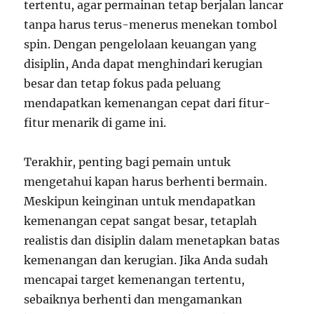
tertentu, agar permainan tetap berjalan lancar
tanpa harus terus-menerus menekan tombol
spin. Dengan pengelolaan keuangan yang
disiplin, Anda dapat menghindari kerugian
besar dan tetap fokus pada peluang
mendapatkan kemenangan cepat dari fitur-
fitur menarik di game ini.
Terakhir, penting bagi pemain untuk
mengetahui kapan harus berhenti bermain.
Meskipun keinginan untuk mendapatkan
kemenangan cepat sangat besar, tetaplah
realistis dan disiplin dalam menetapkan batas
kemenangan dan kerugian. Jika Anda sudah
mencapai target kemenangan tertentu,
sebaiknya berhenti dan mengamankan