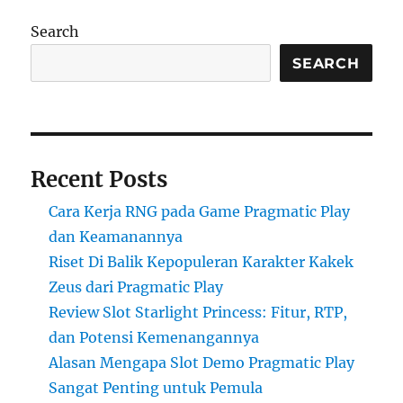
Search
SEARCH
Recent Posts
Cara Kerja RNG pada Game Pragmatic Play
dan Keamanannya
Riset Di Balik Kepopuleran Karakter Kakek
Zeus dari Pragmatic Play
Review Slot Starlight Princess: Fitur, RTP,
dan Potensi Kemenangannya
Alasan Mengapa Slot Demo Pragmatic Play
Sangat Penting untuk Pemula