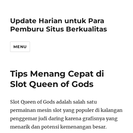
Update Harian untuk Para
Pemburu Situs Berkualitas
MENU
Tips Menang Cepat di
Slot Queen of Gods
Slot Queen of Gods adalah salah satu
permainan mesin slot yang populer di kalangan
penggemar judi daring karena grafisnya yang
menarik dan potensi kemenangan besar.