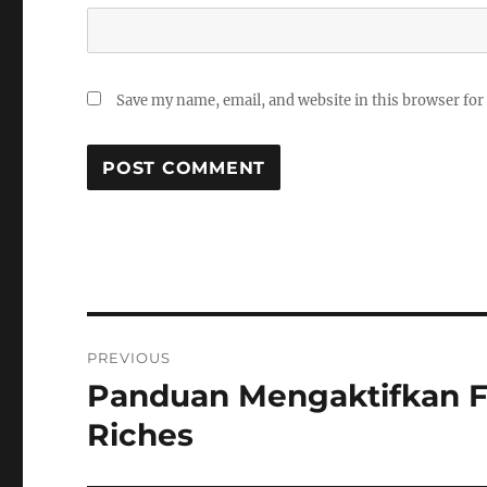
Save my name, email, and website in this browser for
Post
PREVIOUS
navigation
Panduan Mengaktifkan Fi
Previous
post:
Riches