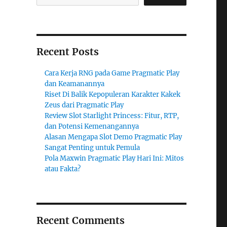
Recent Posts
Cara Kerja RNG pada Game Pragmatic Play
dan Keamanannya
Riset Di Balik Kepopuleran Karakter Kakek
Zeus dari Pragmatic Play
Review Slot Starlight Princess: Fitur, RTP,
dan Potensi Kemenangannya
Alasan Mengapa Slot Demo Pragmatic Play
Sangat Penting untuk Pemula
Pola Maxwin Pragmatic Play Hari Ini: Mitos
atau Fakta?
Recent Comments