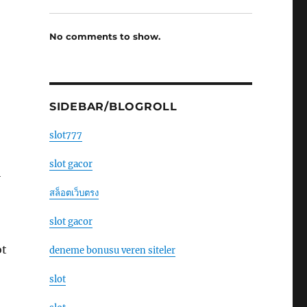
No comments to show.
SIDEBAR/BLOGROLL
slot777
slot gacor
i
สล็อตเว็บตรง
slot gacor
ot
deneme bonusu veren siteler
slot