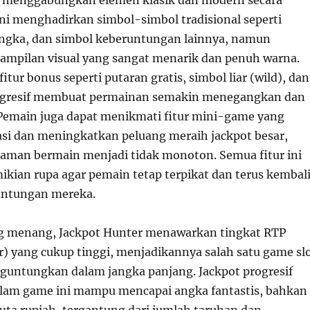
 menggabungkan elemen klasik dan modern secara
ini menghadirkan simbol-simbol tradisional seperti
ngka, dan simbol keberuntungan lainnya, namun
ampilan visual yang sangat menarik dan penuh warna.
-fitur bonus seperti putaran gratis, simbol liar (wild), dan
progresif membuat permainan semakin menegangkan dan
Pemain juga dapat menikmati fitur mini-game yang
i dan meningkatkan peluang meraih jackpot besar,
aman bermain menjadi tidak monoton. Semua fitur ini
ikian rupa agar pemain tetap terpikat dan terus kembal
ntungan mereka.
ng menang, Jackpot Hunter menawarkan tingkat RTP
r) yang cukup tinggi, menjadikannya salah satu game sl
untungkan dalam jangka panjang. Jackpot progresif
alam game ini mampu mencapai angka fantastis, bahkan