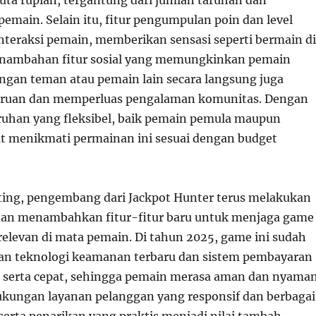
juta rupiah, tergantung dari jumlah taruhan dan
emain. Selain itu, fitur pengumpulan poin dan level
teraksi pemain, memberikan sensasi seperti bermain di
Penambahan fitur sosial yang memungkinkan pemain
ngan teman atau pemain lain secara langsung juga
uan dan memperluas pengalaman komunitas. Dengan
aruhan yang fleksibel, baik pemain pemula maupun
at menikmati permainan ini sesuai dengan budget
ting, pengembang dari Jackpot Hunter terus melakukan
dan menambahkan fitur-fitur baru untuk menjaga game
relevan di mata pemain. Di tahun 2025, game ini sudah
an teknologi keamanan terbaru dan sistem pembayaran
 serta cepat, sehingga pemain merasa aman dan nyama
ukungan layanan pelanggan yang responsif dan berbagai