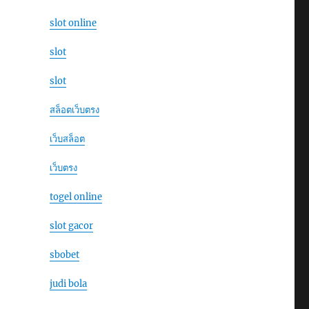
slot online
slot
slot
สล็อตเว็บตรง
เว็บสล็อต
เว็บตรง
togel online
slot gacor
sbobet
judi bola