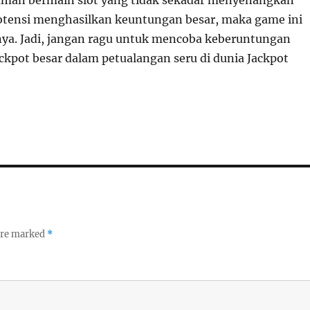
aman bermain slot yang tidak sekadar menyenangkan
potensi menghasilkan keuntungan besar, maka game ini
ya. Jadi, jangan ragu untuk mencoba keberuntungan
ckpot besar dalam petualangan seru di dunia Jackpot
 are marked
*