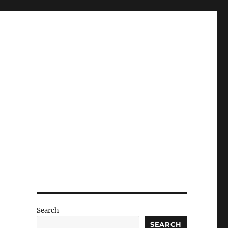
Search
SEARCH