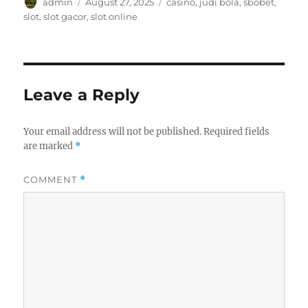
Author
Posted
Tags
admin
August 27, 2025
casino
,
judi bola
,
sbobet
,
on
slot
,
slot gacor
,
slot online
Leave a Reply
Your email address will not be published.
Required fields
are marked
*
COMMENT
*