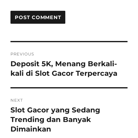
Post
PREVIOUS
navigation
Deposit 5K, Menang Berkali-
Previous
post:
kali di Slot Gacor Terpercaya
NEXT
Slot Gacor yang Sedang
Next
post:
Trending dan Banyak
Dimainkan