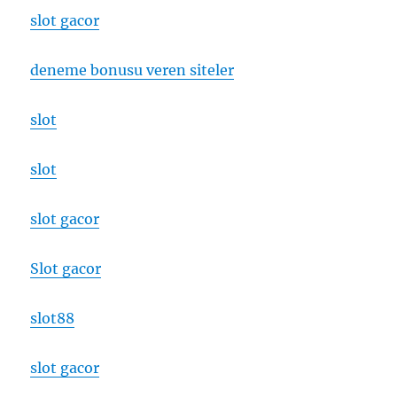
slot gacor
deneme bonusu veren siteler
slot
slot
slot gacor
Slot gacor
slot88
slot gacor