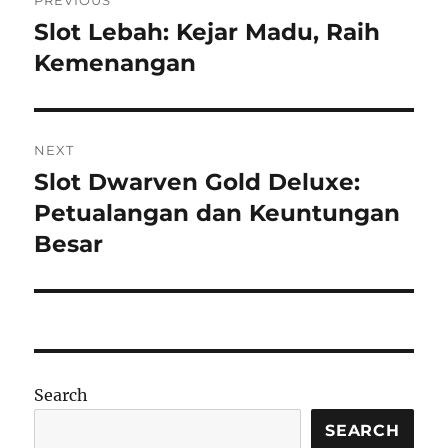
PREVIOUS
navigation
Slot Lebah: Kejar Madu, Raih
Previous
post:
Kemenangan
NEXT
Slot Dwarven Gold Deluxe:
Next
post:
Petualangan dan Keuntungan
Besar
Search
SEARCH