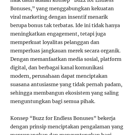
naik daun adalah konsep “Buzz for Endless
Bonuses,” yang menggabungkan kekuatan
viral marketing dengan insentif menarik
berupa bonus tak terbatas. Ide ini tidak hanya
meningkatkan engagement, tetapi juga
memperkuat loyalitas pelanggan dan
memperluas jangkauan merek secara organik.
Dengan memanfaatkan media sosial, platform
digital, dan berbagai kanal komunikasi
modern, perusahaan dapat menciptakan
suasana antusiasme yang tidak pernah padam,
sehingga membangun ekosistem yang saling
menguntungkan bagi semua pihak.
Konsep “Buzz for Endless Bonuses” bekerja
dengan prinsip menciptakan pengalaman yang