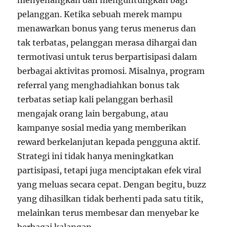
menyenangkan dan menguntungkan bagi
pelanggan. Ketika sebuah merek mampu
menawarkan bonus yang terus menerus dan
tak terbatas, pelanggan merasa dihargai dan
termotivasi untuk terus berpartisipasi dalam
berbagai aktivitas promosi. Misalnya, program
referral yang menghadiahkan bonus tak
terbatas setiap kali pelanggan berhasil
mengajak orang lain bergabung, atau
kampanye sosial media yang memberikan
reward berkelanjutan kepada pengguna aktif.
Strategi ini tidak hanya meningkatkan
partisipasi, tetapi juga menciptakan efek viral
yang meluas secara cepat. Dengan begitu, buzz
yang dihasilkan tidak berhenti pada satu titik,
melainkan terus membesar dan menyebar ke