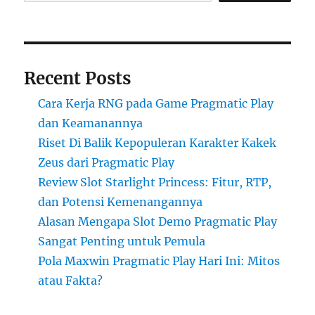
Recent Posts
Cara Kerja RNG pada Game Pragmatic Play
dan Keamanannya
Riset Di Balik Kepopuleran Karakter Kakek
Zeus dari Pragmatic Play
Review Slot Starlight Princess: Fitur, RTP,
dan Potensi Kemenangannya
Alasan Mengapa Slot Demo Pragmatic Play
Sangat Penting untuk Pemula
Pola Maxwin Pragmatic Play Hari Ini: Mitos
atau Fakta?