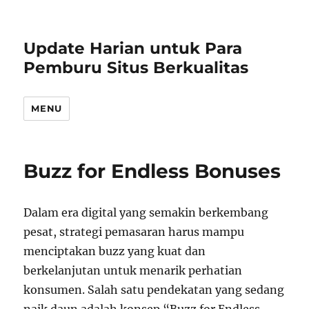
Update Harian untuk Para
Pemburu Situs Berkualitas
MENU
Buzz for Endless Bonuses
Dalam era digital yang semakin berkembang
pesat, strategi pemasaran harus mampu
menciptakan buzz yang kuat dan
berkelanjutan untuk menarik perhatian
konsumen. Salah satu pendekatan yang sedang