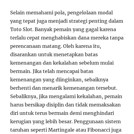
Selain memahami pola, pengelolaan modal
yang tepat juga menjadi strategi penting dalam
Toto Slot. Banyak pemain yang gagal karena
terlalu cepat menghabiskan dana mereka tanpa
perencanaan matang. Oleh karena itu,
disarankan untuk menetapkan batas
kemenangan dan kekalahan sebelum mulai
bermain. Jika telah mencapai batas
kemenangan yang diinginkan, sebaiknya
berhenti dan menarik kemenangan tersebut.
Sebaliknya, jika mengalami kekalahan, pemain
harus bersikap disiplin dan tidak memaksakan
diri untuk terus bermain demi menghindari
kerugian yang lebih besar. Penggunaan sistem
taruhan seperti Martingale atau Fibonacci juga