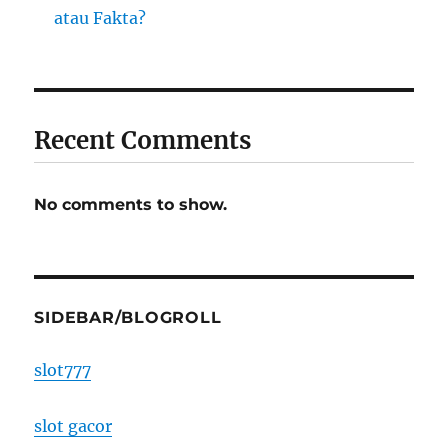
atau Fakta?
Recent Comments
No comments to show.
SIDEBAR/BLOGROLL
slot777
slot gacor