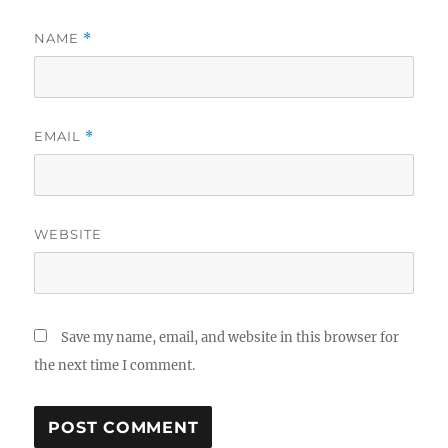
NAME
*
EMAIL
*
WEBSITE
Save my name, email, and website in this browser for
the next time I comment.