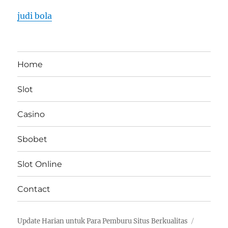
judi bola
Home
Slot
Casino
Sbobet
Slot Online
Contact
Update Harian untuk Para Pemburu Situs Berkualitas