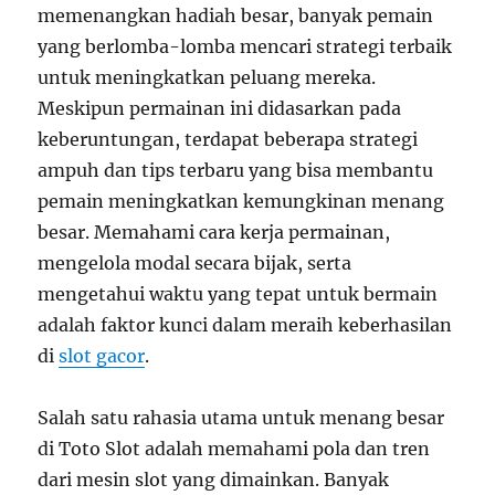
memenangkan hadiah besar, banyak pemain
yang berlomba-lomba mencari strategi terbaik
untuk meningkatkan peluang mereka.
Meskipun permainan ini didasarkan pada
keberuntungan, terdapat beberapa strategi
ampuh dan tips terbaru yang bisa membantu
pemain meningkatkan kemungkinan menang
besar. Memahami cara kerja permainan,
mengelola modal secara bijak, serta
mengetahui waktu yang tepat untuk bermain
adalah faktor kunci dalam meraih keberhasilan
di
slot gacor
.
Salah satu rahasia utama untuk menang besar
di Toto Slot adalah memahami pola dan tren
dari mesin slot yang dimainkan. Banyak