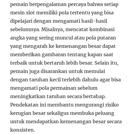
pemain berpengalaman percaya bahwa setiap
mesin slot memiliki pola tertentu yang bisa
dipelajari dengan mengamati hasil-hasil
sebelumnya. Misalnya, mencatat kombinasi
angka yang sering muncul atau pola putaran
yang mengarah ke kemenangan besar dapat
memberikan gambaran tentang kapan saat
terbaik untuk bertaruh lebih besar. Selain itu,
pemain juga disarankan untuk memulai
dengan taruhan kecil terlebih dahulu agar bisa
mengamati pola permainan sebelum
meningkatkan taruhan secara bertahap.
Pendekatan ini membantu mengurangi risiko
kerugian besar sekaligus membuka peluang
untuk mendapatkan kemenangan besar secara
konsisten.