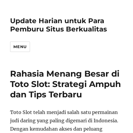
Update Harian untuk Para
Pemburu Situs Berkualitas
MENU
Rahasia Menang Besar di
Toto Slot: Strategi Ampuh
dan Tips Terbaru
Toto Slot telah menjadi salah satu permainan
judi daring yang paling digemari di Indonesia.
Dengan kemudahan akses dan peluang