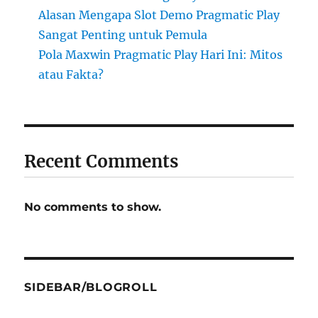
Alasan Mengapa Slot Demo Pragmatic Play
Sangat Penting untuk Pemula
Pola Maxwin Pragmatic Play Hari Ini: Mitos
atau Fakta?
Recent Comments
No comments to show.
SIDEBAR/BLOGROLL