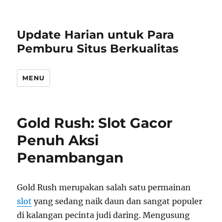
Update Harian untuk Para
Pemburu Situs Berkualitas
MENU
Gold Rush: Slot Gacor
Penuh Aksi
Penambangan
Gold Rush merupakan salah satu permainan
slot
yang sedang naik daun dan sangat populer
di kalangan pecinta judi daring. Mengusung