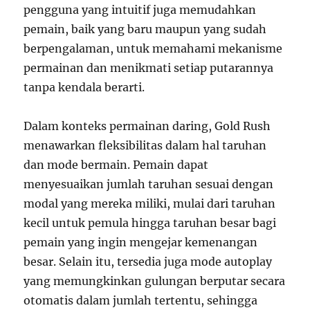
pengguna yang intuitif juga memudahkan
pemain, baik yang baru maupun yang sudah
berpengalaman, untuk memahami mekanisme
permainan dan menikmati setiap putarannya
tanpa kendala berarti.
Dalam konteks permainan daring, Gold Rush
menawarkan fleksibilitas dalam hal taruhan
dan mode bermain. Pemain dapat
menyesuaikan jumlah taruhan sesuai dengan
modal yang mereka miliki, mulai dari taruhan
kecil untuk pemula hingga taruhan besar bagi
pemain yang ingin mengejar kemenangan
besar. Selain itu, tersedia juga mode autoplay
yang memungkinkan gulungan berputar secara
otomatis dalam jumlah tertentu, sehingga