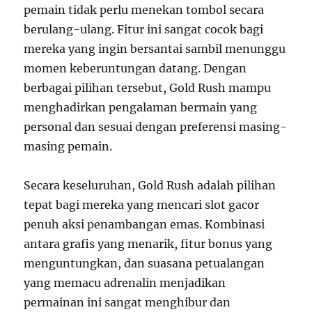
pemain tidak perlu menekan tombol secara
berulang-ulang. Fitur ini sangat cocok bagi
mereka yang ingin bersantai sambil menunggu
momen keberuntungan datang. Dengan
berbagai pilihan tersebut, Gold Rush mampu
menghadirkan pengalaman bermain yang
personal dan sesuai dengan preferensi masing-
masing pemain.
Secara keseluruhan, Gold Rush adalah pilihan
tepat bagi mereka yang mencari slot gacor
penuh aksi penambangan emas. Kombinasi
antara grafis yang menarik, fitur bonus yang
menguntungkan, dan suasana petualangan
yang memacu adrenalin menjadikan
permainan ini sangat menghibur dan