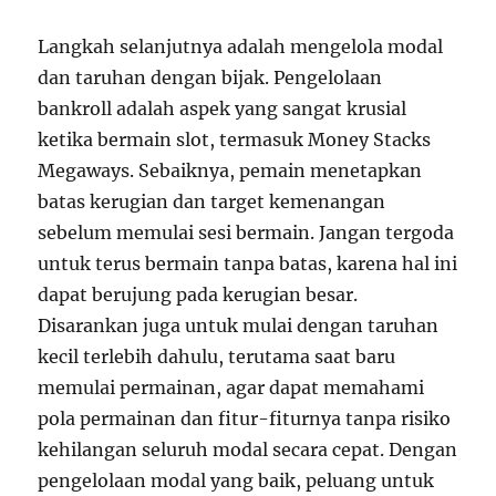
Langkah selanjutnya adalah mengelola modal
dan taruhan dengan bijak. Pengelolaan
bankroll adalah aspek yang sangat krusial
ketika bermain slot, termasuk Money Stacks
Megaways. Sebaiknya, pemain menetapkan
batas kerugian dan target kemenangan
sebelum memulai sesi bermain. Jangan tergoda
untuk terus bermain tanpa batas, karena hal ini
dapat berujung pada kerugian besar.
Disarankan juga untuk mulai dengan taruhan
kecil terlebih dahulu, terutama saat baru
memulai permainan, agar dapat memahami
pola permainan dan fitur-fiturnya tanpa risiko
kehilangan seluruh modal secara cepat. Dengan
pengelolaan modal yang baik, peluang untuk