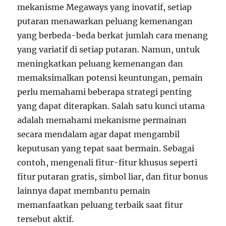
mekanisme Megaways yang inovatif, setiap
putaran menawarkan peluang kemenangan
yang berbeda-beda berkat jumlah cara menang
yang variatif di setiap putaran. Namun, untuk
meningkatkan peluang kemenangan dan
memaksimalkan potensi keuntungan, pemain
perlu memahami beberapa strategi penting
yang dapat diterapkan. Salah satu kunci utama
adalah memahami mekanisme permainan
secara mendalam agar dapat mengambil
keputusan yang tepat saat bermain. Sebagai
contoh, mengenali fitur-fitur khusus seperti
fitur putaran gratis, simbol liar, dan fitur bonus
lainnya dapat membantu pemain
memanfaatkan peluang terbaik saat fitur
tersebut aktif.