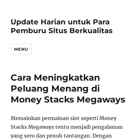
Update Harian untuk Para
Pemburu Situs Berkualitas
MENU
Cara Meningkatkan
Peluang Menang di
Money Stacks Megaways
Memainkan permainan slot seperti Money
Stacks Megaways tentu menjadi pengalaman
yang seru dan penuh tantangan. Dengan