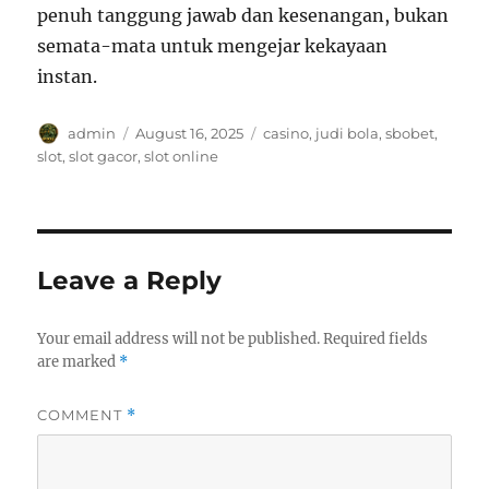
penuh tanggung jawab dan kesenangan, bukan
semata-mata untuk mengejar kekayaan
instan.
Author
Posted
Tags
admin
August 16, 2025
casino
,
judi bola
,
sbobet
,
on
slot
,
slot gacor
,
slot online
Leave a Reply
Your email address will not be published.
Required fields
are marked
*
COMMENT
*