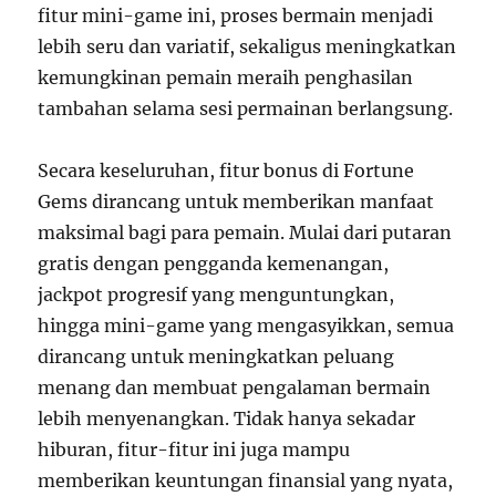
fitur mini-game ini, proses bermain menjadi
lebih seru dan variatif, sekaligus meningkatkan
kemungkinan pemain meraih penghasilan
tambahan selama sesi permainan berlangsung.
Secara keseluruhan, fitur bonus di Fortune
Gems dirancang untuk memberikan manfaat
maksimal bagi para pemain. Mulai dari putaran
gratis dengan pengganda kemenangan,
jackpot progresif yang menguntungkan,
hingga mini-game yang mengasyikkan, semua
dirancang untuk meningkatkan peluang
menang dan membuat pengalaman bermain
lebih menyenangkan. Tidak hanya sekadar
hiburan, fitur-fitur ini juga mampu
memberikan keuntungan finansial yang nyata,