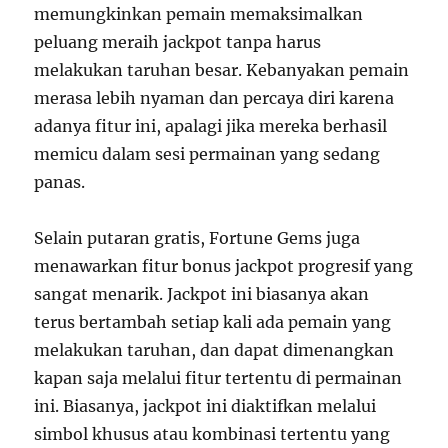
memungkinkan pemain memaksimalkan
peluang meraih jackpot tanpa harus
melakukan taruhan besar. Kebanyakan pemain
merasa lebih nyaman dan percaya diri karena
adanya fitur ini, apalagi jika mereka berhasil
memicu dalam sesi permainan yang sedang
panas.
Selain putaran gratis, Fortune Gems juga
menawarkan fitur bonus jackpot progresif yang
sangat menarik. Jackpot ini biasanya akan
terus bertambah setiap kali ada pemain yang
melakukan taruhan, dan dapat dimenangkan
kapan saja melalui fitur tertentu di permainan
ini. Biasanya, jackpot ini diaktifkan melalui
simbol khusus atau kombinasi tertentu yang