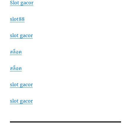
Slot gacor
slot88
slot gacor
สล็อต
สล็อต
slot gacor
slot gacor