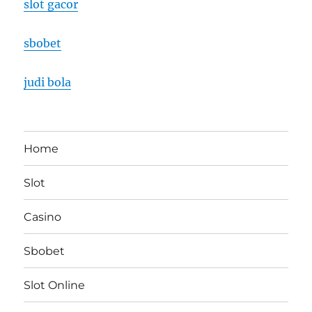
slot gacor
sbobet
judi bola
Home
Slot
Casino
Sbobet
Slot Online