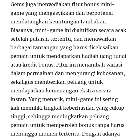
Gems juga menyediakan fitur bonus mini-
game yang mengasyikkan dan berpotensi
mendatangkan keuntungan tambahan.
Biasanya, mini-game ini diaktifkan secara acak
setelah putaran tertentu, dan menawarkan
berbagai tantangan yang harus diselesaikan
pemain untuk mendapatkan hadiah uang tunai
atau kredit bonus. Fitur ini menambah variasi
dalam permainan dan mengurangi kebosanan,
sekaligus memberikan peluang untuk
mendapatkan kemenangan ekstra secara
instan. Yang menarik, mini-game ini sering
kali memiliki tingkat keberhasilan yang cukup
tinggi, sehingga meningkatkan peluang
pemain untuk memperoleh bonus tanpa harus
menunggu momen tertentu. Dengan adanya