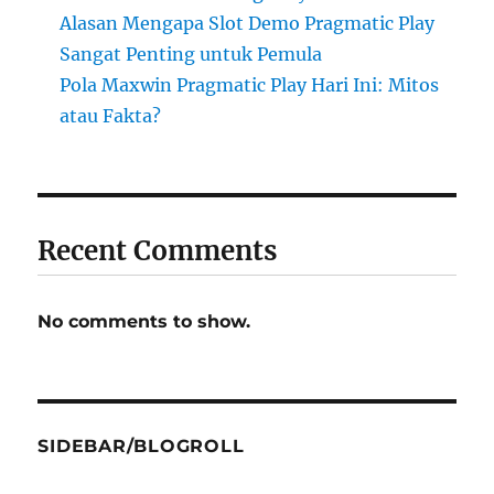
Alasan Mengapa Slot Demo Pragmatic Play
Sangat Penting untuk Pemula
Pola Maxwin Pragmatic Play Hari Ini: Mitos
atau Fakta?
Recent Comments
No comments to show.
SIDEBAR/BLOGROLL