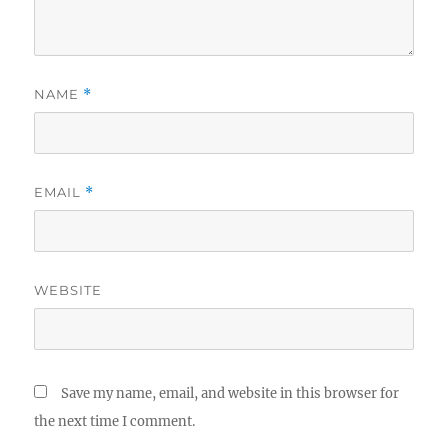
NAME
*
EMAIL
*
WEBSITE
Save my name, email, and website in this browser for
the next time I comment.