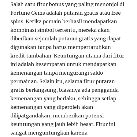
Salah satu fitur bonus yang paling menonjol di
Fortune Gems adalah putaran gratis atau free
spins. Ketika pemain berhasil mendapatkan
kombinasi simbol tertentu, mereka akan
diberikan sejumlah putaran gratis yang dapat
digunakan tanpa harus mempertaruhkan
kredit tambahan. Keuntungan utama dari fitur
ini adalah kesempatan untuk mendapatkan
kemenangan tanpa mengurangi saldo
permainan. Selain itu, selama fitur putaran
gratis berlangsung, biasanya ada pengganda
kemenangan yang berlaku, sehingga setiap
kemenangan yang diperoleh akan
dilipatgandakan, memberikan potensi
keuntungan yang jauh lebih besar. Fitur ini
sangat menguntungkan karena