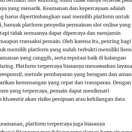
n bermain Slot Running Sushi tidak hanya terletak pad
nya yang menarik. Keamanan dan kepercayaan adalah
g harus dipertimbangkan saat memilih platform untuk
ni, banyak platform penyedia permainan slot online yang
tapi tidak semuanya dapat dipercaya dan menjamin
aupun transaksi pemain. Oleh karena itu, penting bagi
uk memilih platform yang sudah terbukti memiliki lisen
eamanan yang canggih, serta reputasi baik di kalangan
daring. Platform terpercaya biasanya menawarkan layan
 responsif, metode pembayaran yang beragam dan aman
narikan kemenangan yang cepat dan transparan. Dengan
form yang terpercaya, pemain dapat menikmati
 khawatir akan risiko penipuan atau kehilangan data
 keamanan, platform terpercaya juga biasanya