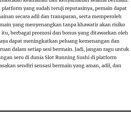
emastikan keamanan dan kenyamanan selama bermain.
platform yang sudah teruji reputasinya, pemain dapat
inan secara adil dan transparan, serta memperoleh
main yang menyenangkan tanpa khawatir akan risiko
n itu, berbagai promosi dan bonus yang ditawarkan oleh
rcaya dapat meningkatkan peluang kemenangan dan
an dalam setiap sesi bermain. Jadi, jangan ragu untuk
ngan seru di dunia Slot Running Sushi di platform
asakan sendiri sensasi bermain yang aman, adil, dan