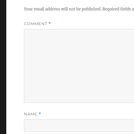
Your email address will not be published.
Required fields
COMMENT
*
NAME
*