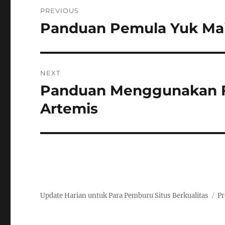
Post
PREVIOUS
navigation
Panduan Pemula Yuk Mai
Previous
post:
NEXT
Panduan Menggunakan Fi
Next
post:
Artemis
Update Harian untuk Para Pemburu Situs Berkualitas
Pr