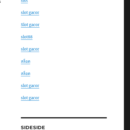
g
slot
slot gacor
Slot gacor
slot88
slot gacor
สล็อต
สล็อต
slot gacor
slot gacor
SIDESIDE