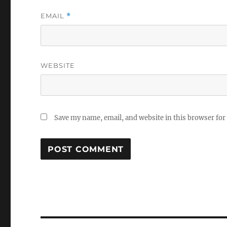
EMAIL
*
WEBSITE
Save my name, email, and website in this browser for