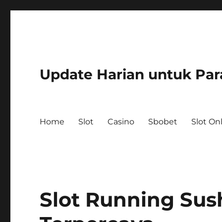
Update Harian untuk Par
Home
Slot
Casino
Sbobet
Slot On
Slot Running Sush