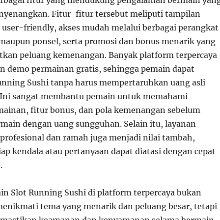
rbagai fitur yang mendukung pengalaman bermain yan
enangkan. Fitur-fitur tersebut meliputi tampilan
user-friendly, akses mudah melalui berbagai perangkat
 maupun ponsel, serta promosi dan bonus menarik yang
tkan peluang kemenangan. Banyak platform terpercaya
n demo permainan gratis, sehingga pemain dapat
nning Sushi tanpa harus mempertaruhkan uang asli
u. Ini sangat membantu pemain untuk memahami
ainan, fitur bonus, dan pola kemenangan sebelum
main dengan uang sungguhan. Selain itu, layanan
profesional dan ramah juga menjadi nilai tambah,
ap kendala atau pertanyaan dapat diatasi dengan cepat
.
in Slot Running Sushi di platform terpercaya bukan
enikmati tema yang menarik dan peluang besar, tetapi