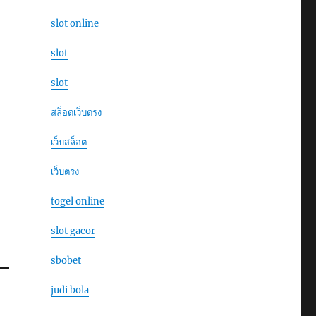
slot online
slot
slot
สล็อตเว็บตรง
เว็บสล็อต
เว็บตรง
togel online
slot gacor
sbobet
judi bola