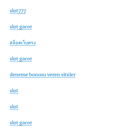
slot777
slot gacor
สล็อตเว็บตรง
slot gacor
deneme bonusu veren siteler
slot
slot
slot gacor