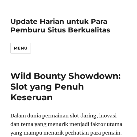
Update Harian untuk Para
Pemburu Situs Berkualitas
MENU
Wild Bounty Showdown:
Slot yang Penuh
Keseruan
Dalam dunia permainan slot daring, inovasi
dan tema yang menarik menjadi faktor utama
yang mampu menarik perhatian para pemain.