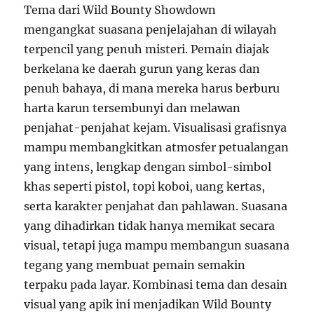
Tema dari Wild Bounty Showdown
mengangkat suasana penjelajahan di wilayah
terpencil yang penuh misteri. Pemain diajak
berkelana ke daerah gurun yang keras dan
penuh bahaya, di mana mereka harus berburu
harta karun tersembunyi dan melawan
penjahat-penjahat kejam. Visualisasi grafisnya
mampu membangkitkan atmosfer petualangan
yang intens, lengkap dengan simbol-simbol
khas seperti pistol, topi koboi, uang kertas,
serta karakter penjahat dan pahlawan. Suasana
yang dihadirkan tidak hanya memikat secara
visual, tetapi juga mampu membangun suasana
tegang yang membuat pemain semakin
terpaku pada layar. Kombinasi tema dan desain
visual yang apik ini menjadikan Wild Bounty