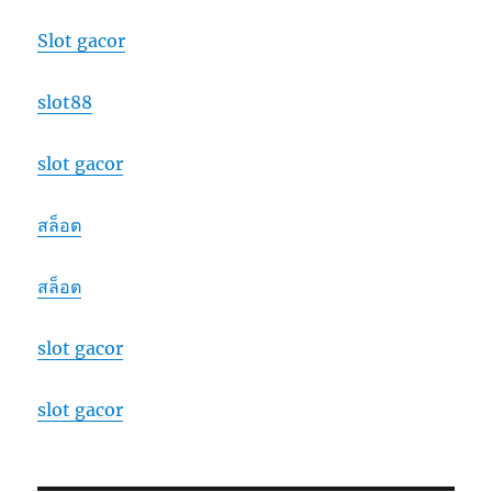
Slot gacor
slot88
slot gacor
สล็อต
สล็อต
slot gacor
slot gacor