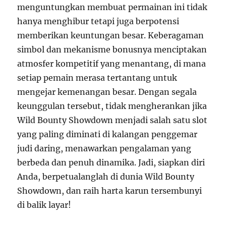
menguntungkan membuat permainan ini tidak
hanya menghibur tetapi juga berpotensi
memberikan keuntungan besar. Keberagaman
simbol dan mekanisme bonusnya menciptakan
atmosfer kompetitif yang menantang, di mana
setiap pemain merasa tertantang untuk
mengejar kemenangan besar. Dengan segala
keunggulan tersebut, tidak mengherankan jika
Wild Bounty Showdown menjadi salah satu slot
yang paling diminati di kalangan penggemar
judi daring, menawarkan pengalaman yang
berbeda dan penuh dinamika. Jadi, siapkan diri
Anda, berpetualanglah di dunia Wild Bounty
Showdown, dan raih harta karun tersembunyi
di balik layar!