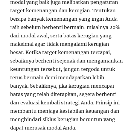
modal yang baik juga melibatkan pengaturan
target kemenangan dan kerugian. Tentukan
berapa banyak kemenangan yang ingin Anda
raih sebelum berhenti bermain, misalnya 20%
dari modal awal, serta batas kerugian yang
maksimal agar tidak mengalami kerugian
besar. Ketika target kemenangan tercapai,
sebaiknya berhenti sejenak dan mengamankan
keuntungan tersebut, jangan tergoda untuk
terus bermain demi mendapatkan lebih
banyak. Sebaliknya, jika kerugian mencapai
batas yang telah ditetapkan, segera berhenti
dan evaluasi kembali strategi Anda. Prinsip ini
membantu menjaga kestabilan keuangan dan
menghindari siklus kerugian beruntun yang
dapat merusak modal Anda.