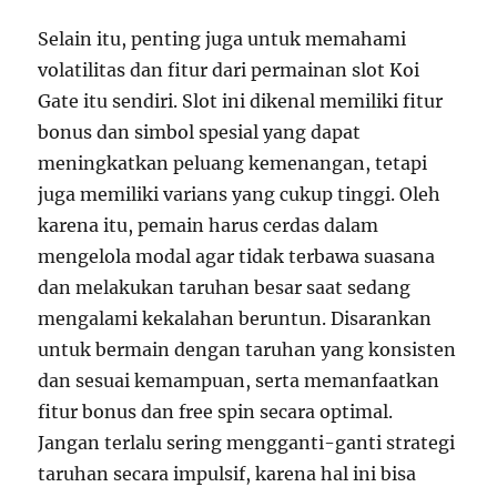
Selain itu, penting juga untuk memahami
volatilitas dan fitur dari permainan slot Koi
Gate itu sendiri. Slot ini dikenal memiliki fitur
bonus dan simbol spesial yang dapat
meningkatkan peluang kemenangan, tetapi
juga memiliki varians yang cukup tinggi. Oleh
karena itu, pemain harus cerdas dalam
mengelola modal agar tidak terbawa suasana
dan melakukan taruhan besar saat sedang
mengalami kekalahan beruntun. Disarankan
untuk bermain dengan taruhan yang konsisten
dan sesuai kemampuan, serta memanfaatkan
fitur bonus dan free spin secara optimal.
Jangan terlalu sering mengganti-ganti strategi
taruhan secara impulsif, karena hal ini bisa