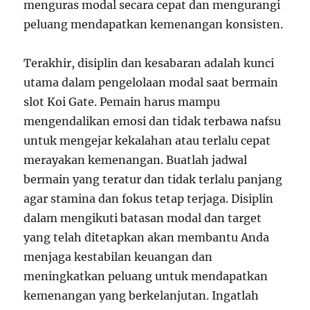
menguras modal secara cepat dan mengurangi
peluang mendapatkan kemenangan konsisten.
Terakhir, disiplin dan kesabaran adalah kunci
utama dalam pengelolaan modal saat bermain
slot Koi Gate. Pemain harus mampu
mengendalikan emosi dan tidak terbawa nafsu
untuk mengejar kekalahan atau terlalu cepat
merayakan kemenangan. Buatlah jadwal
bermain yang teratur dan tidak terlalu panjang
agar stamina dan fokus tetap terjaga. Disiplin
dalam mengikuti batasan modal dan target
yang telah ditetapkan akan membantu Anda
menjaga kestabilan keuangan dan
meningkatkan peluang untuk mendapatkan
kemenangan yang berkelanjutan. Ingatlah