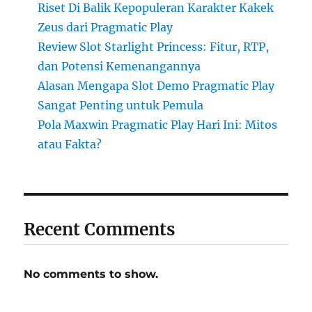
Riset Di Balik Kepopuleran Karakter Kakek
Zeus dari Pragmatic Play
Review Slot Starlight Princess: Fitur, RTP,
dan Potensi Kemenangannya
Alasan Mengapa Slot Demo Pragmatic Play
Sangat Penting untuk Pemula
Pola Maxwin Pragmatic Play Hari Ini: Mitos
atau Fakta?
Recent Comments
No comments to show.