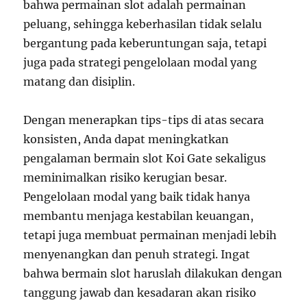
bahwa permainan slot adalah permainan
peluang, sehingga keberhasilan tidak selalu
bergantung pada keberuntungan saja, tetapi
juga pada strategi pengelolaan modal yang
matang dan disiplin.
Dengan menerapkan tips-tips di atas secara
konsisten, Anda dapat meningkatkan
pengalaman bermain slot Koi Gate sekaligus
meminimalkan risiko kerugian besar.
Pengelolaan modal yang baik tidak hanya
membantu menjaga kestabilan keuangan,
tetapi juga membuat permainan menjadi lebih
menyenangkan dan penuh strategi. Ingat
bahwa bermain slot haruslah dilakukan dengan
tanggung jawab dan kesadaran akan risiko