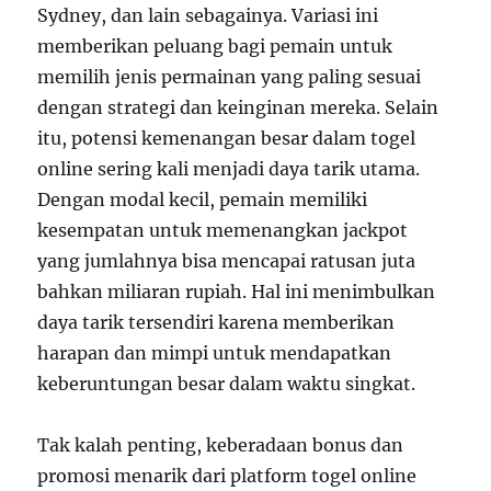
Sydney, dan lain sebagainya. Variasi ini
memberikan peluang bagi pemain untuk
memilih jenis permainan yang paling sesuai
dengan strategi dan keinginan mereka. Selain
itu, potensi kemenangan besar dalam togel
online sering kali menjadi daya tarik utama.
Dengan modal kecil, pemain memiliki
kesempatan untuk memenangkan jackpot
yang jumlahnya bisa mencapai ratusan juta
bahkan miliaran rupiah. Hal ini menimbulkan
daya tarik tersendiri karena memberikan
harapan dan mimpi untuk mendapatkan
keberuntungan besar dalam waktu singkat.
Tak kalah penting, keberadaan bonus dan
promosi menarik dari platform togel online