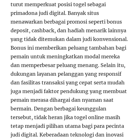
turut memperkuat posisi togel sebagai
primadona judi digital. Banyak situs
menawarkan berbagai promosi seperti bonus
deposit, cashback, dan hadiah menarik lainnya
yang tidak ditemukan dalam judi konvensional.
Bonus ini memberikan peluang tambahan bagi
pemain untuk meningkatkan modal mereka
dan memperbesar peluang menang. Selain itu,
dukungan layanan pelanggan yang responsif
dan fasilitas transaksi yang cepat serta mudah
juga menjadi faktor pendukung yang membuat
pemain merasa dihargai dan nyaman saat
bermain. Dengan berbagai keunggulan
tersebut, tidak heran jika togel online masih
tetap menjadi pilihan utama bagi para pecinta
judi digital. Keberadaan teknologi dan inovasi