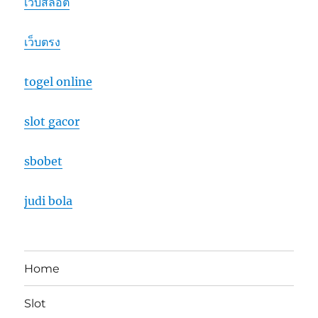
เว็บสล็อต
เว็บตรง
togel online
slot gacor
sbobet
judi bola
Home
Slot