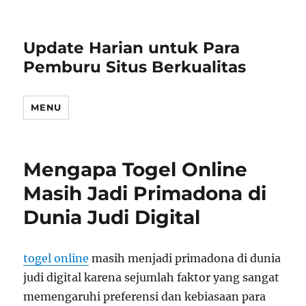
Update Harian untuk Para
Pemburu Situs Berkualitas
MENU
Mengapa Togel Online
Masih Jadi Primadona di
Dunia Judi Digital
togel online
masih menjadi primadona di dunia
judi digital karena sejumlah faktor yang sangat
memengaruhi preferensi dan kebiasaan para