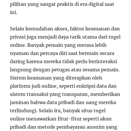
pilihan yang sangat praktis di era digital saat
ini.
Selain kemudahan akses, faktor keamanan dan
privasi juga menjadi daya tarik utama dari togel
online. Banyak pemain yang merasa lebih
nyaman dan percaya diri saat bermain secara
daring karena mereka tidak perlu berinteraksi
langsung dengan petugas atau sesama pemain.
Sistem keamanan yang diterapkan oleh
platform judi online, seperti enkripsi data dan
sistem transaksi yang transparan, memberikan
jaminan bahwa data pribadi dan uang mereka
terlindungi. Selain itu, banyak situs togel
online menawarkan fitur-fitur seperti akun
pribadi dan metode pembayaran anonim yang