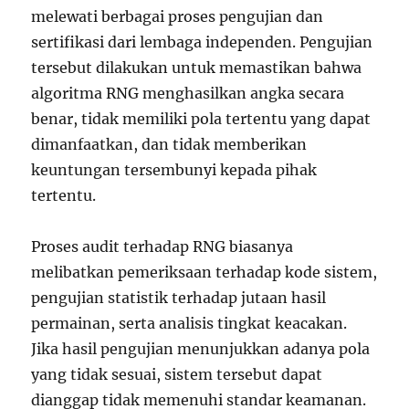
melewati berbagai proses pengujian dan
sertifikasi dari lembaga independen. Pengujian
tersebut dilakukan untuk memastikan bahwa
algoritma RNG menghasilkan angka secara
benar, tidak memiliki pola tertentu yang dapat
dimanfaatkan, dan tidak memberikan
keuntungan tersembunyi kepada pihak
tertentu.
Proses audit terhadap RNG biasanya
melibatkan pemeriksaan terhadap kode sistem,
pengujian statistik terhadap jutaan hasil
permainan, serta analisis tingkat keacakan.
Jika hasil pengujian menunjukkan adanya pola
yang tidak sesuai, sistem tersebut dapat
dianggap tidak memenuhi standar keamanan.