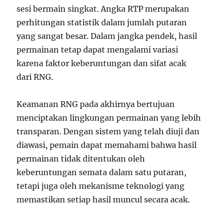
sesi bermain singkat. Angka RTP merupakan
perhitungan statistik dalam jumlah putaran
yang sangat besar. Dalam jangka pendek, hasil
permainan tetap dapat mengalami variasi
karena faktor keberuntungan dan sifat acak
dari RNG.
Keamanan RNG pada akhirnya bertujuan
menciptakan lingkungan permainan yang lebih
transparan. Dengan sistem yang telah diuji dan
diawasi, pemain dapat memahami bahwa hasil
permainan tidak ditentukan oleh
keberuntungan semata dalam satu putaran,
tetapi juga oleh mekanisme teknologi yang
memastikan setiap hasil muncul secara acak.