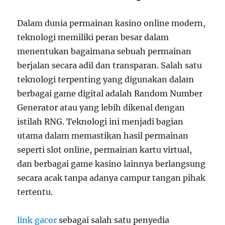
Dalam dunia permainan kasino online modern,
teknologi memiliki peran besar dalam
menentukan bagaimana sebuah permainan
berjalan secara adil dan transparan. Salah satu
teknologi terpenting yang digunakan dalam
berbagai game digital adalah Random Number
Generator atau yang lebih dikenal dengan
istilah RNG. Teknologi ini menjadi bagian
utama dalam memastikan hasil permainan
seperti slot online, permainan kartu virtual,
dan berbagai game kasino lainnya berlangsung
secara acak tanpa adanya campur tangan pihak
tertentu.
link gacor
sebagai salah satu penyedia