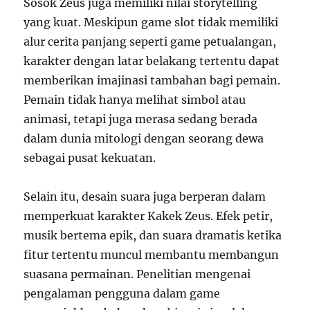
Sosok Zeus juga memiliki nilai storytelling
yang kuat. Meskipun game slot tidak memiliki
alur cerita panjang seperti game petualangan,
karakter dengan latar belakang tertentu dapat
memberikan imajinasi tambahan bagi pemain.
Pemain tidak hanya melihat simbol atau
animasi, tetapi juga merasa sedang berada
dalam dunia mitologi dengan seorang dewa
sebagai pusat kekuatan.
Selain itu, desain suara juga berperan dalam
memperkuat karakter Kakek Zeus. Efek petir,
musik bertema epik, dan suara dramatis ketika
fitur tertentu muncul membantu membangun
suasana permainan. Penelitian mengenai
pengalaman pengguna dalam game