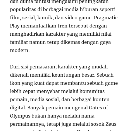
dan dunia fantasi mengalami peningkatan
popularitas di berbagai media hiburan seperti
film, serial, komik, dan video game. Pragmatic
Play memanfaatkan tren tersebut dengan
menghadirkan karakter yang memiliki nilai
familiar namun tetap dikemas dengan gaya
modern.
Dari sisi pemasaran, karakter yang mudah
dikenali memiliki keuntungan besar. Sebuah
ikon yang kuat dapat membantu sebuah game
lebih cepat menyebar melalui komunitas
pemain, media sosial, dan berbagai konten
digital. Banyak pemain mengenal Gates of
Olympus bukan hanya melalui nama
permainannya, tetapi juga melalui sosok Zeus