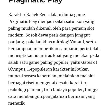
Pragmatic Play
Karakter Kakek Zeus dalam dunia game
Pragmatic Play menjadi salah satu ikon yang
paling mudah dikenali oleh para pemain slot
modern. Sosok dewa petir dengan janggut
panjang, pakaian khas mitologi Yunani, serta
kemampuan memberikan sambaran petir telah
menciptakan identitas kuat yang melekat pada
salah satu game paling populer, yaitu Gates of
Olympus. Kepopuleran karakter ini bukan
muncul secara kebetulan, melainkan melalui
berbagai riset mengenai desain karakter,
psikologi pemain, tren budaya populer, hingga
cara membangun pengalaman bermain yang
menarik.