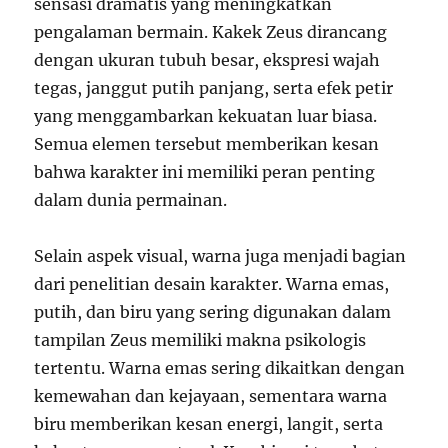
sensasi dramatis yang meningkatkan
pengalaman bermain. Kakek Zeus dirancang
dengan ukuran tubuh besar, ekspresi wajah
tegas, janggut putih panjang, serta efek petir
yang menggambarkan kekuatan luar biasa.
Semua elemen tersebut memberikan kesan
bahwa karakter ini memiliki peran penting
dalam dunia permainan.
Selain aspek visual, warna juga menjadi bagian
dari penelitian desain karakter. Warna emas,
putih, dan biru yang sering digunakan dalam
tampilan Zeus memiliki makna psikologis
tertentu. Warna emas sering dikaitkan dengan
kemewahan dan kejayaan, sementara warna
biru memberikan kesan energi, langit, serta