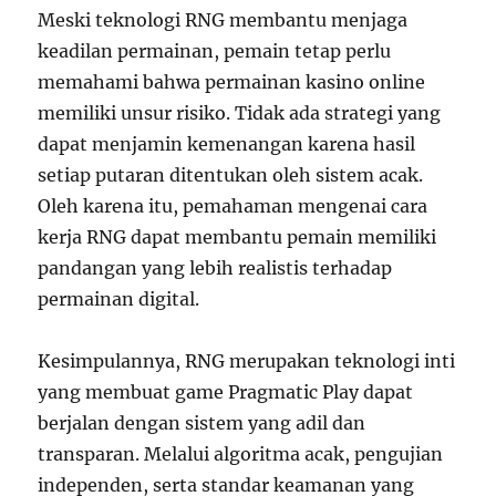
Meski teknologi RNG membantu menjaga
keadilan permainan, pemain tetap perlu
memahami bahwa permainan kasino online
memiliki unsur risiko. Tidak ada strategi yang
dapat menjamin kemenangan karena hasil
setiap putaran ditentukan oleh sistem acak.
Oleh karena itu, pemahaman mengenai cara
kerja RNG dapat membantu pemain memiliki
pandangan yang lebih realistis terhadap
permainan digital.
Kesimpulannya, RNG merupakan teknologi inti
yang membuat game Pragmatic Play dapat
berjalan dengan sistem yang adil dan
transparan. Melalui algoritma acak, pengujian
independen, serta standar keamanan yang