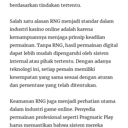
berdasarkan tindakan tertentu.
Salah satu alasan RNG menjadi standar dalam
industri kasino online adalah karena
kemampuannya menjaga prinsip keadilan
permainan. Tanpa RNG, hasil permainan digital
dapat lebih mudah dipengaruhi oleh sistem
internal atau pihak tertentu. Dengan adanya
teknologi ini, setiap pemain memiliki
kesempatan yang sama sesuai dengan aturan
dan persentase yang telah ditentukan.
Keamanan RNG juga menjadi perhatian utama
dalam industri game online. Penyedia
permainan profesional seperti Pragmatic Play
harus memastikan bahwa sistem mereka