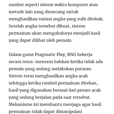
sumber seperti sistem waktu komputer atau
metode lain yang dirancang untuk
menghasilkan variasi angka yang sulit ditebak.
Setelah angka tersebut dibuat, sistem
permainan akan mengubahnya menjadi hasil
yang dapat dilihat oleh pemain.
Dalam game Pragmatic Play, RNG bekerja
secara terus-menerus bahkan ketika tidak ada
pemain yang sedang melakukan putaran.
Sistem terus menghasilkan angka acak
sehingga ketika tombol permainan ditekan,
hasil yang digunakan berasal dari proses acak
yang sedang berjalan pada saat tersebut.
Mekanisme ini membantu menjaga agar hasil
permainan tidak dapat dimanipulasi