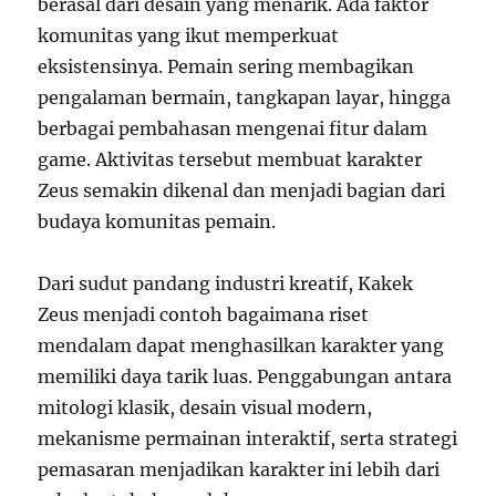
berasal dari desain yang menarik. Ada faktor
komunitas yang ikut memperkuat
eksistensinya. Pemain sering membagikan
pengalaman bermain, tangkapan layar, hingga
berbagai pembahasan mengenai fitur dalam
game. Aktivitas tersebut membuat karakter
Zeus semakin dikenal dan menjadi bagian dari
budaya komunitas pemain.
Dari sudut pandang industri kreatif, Kakek
Zeus menjadi contoh bagaimana riset
mendalam dapat menghasilkan karakter yang
memiliki daya tarik luas. Penggabungan antara
mitologi klasik, desain visual modern,
mekanisme permainan interaktif, serta strategi
pemasaran menjadikan karakter ini lebih dari