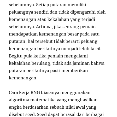
sebelumnya. Setiap putaran memiliki
peluangnya sendiri dan tidak dipengaruhi oleh
kemenangan atau kekalahan yang terjadi
sebelumnya. Artinya, jika seorang pemain
mendapatkan kemenangan besar pada satu
putaran, hal tersebut tidak berarti peluang
kemenangan berikutnya menjadi lebih kecil.
Begitu pula ketika pemain mengalami
kekalahan berulang, tidak ada jaminan bahwa
putaran berikutnya pasti memberikan
kemenangan.
Cara kerja RNG biasanya menggunakan
algoritma matematika yang menghasilkan
angka berdasarkan sebuah nilai awal yang
disebut seed. Seed dapat berasal dari berbagai