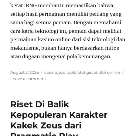
ketat, RNG membantu memastikan bahwa
setiap hasil permainan memiliki peluang yang
sama bagi semua pemain. Dengan memahami
cara kerja teknologi ini, pemain dapat melihat
permainan kasino online dari sisi teknologi dan
mekanisme, bukan hanya berdasarkan mitos
atau dugaan mengenai pola kemenangan.
Posted
Tags
August 2, 2026
casino
,
judi bola
,
slot gacor
,
slot online
on
on
Leave a comment
Cara
Kerja
RNG
Riset Di Balik
pada
Game
Kepopuleran Karakter
Pragmatic
Kakek Zeus dari
Play
dan
Keamanannya